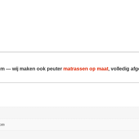
em — wij maken ook
peuter
matrassen op maat
, volledig a
 cm