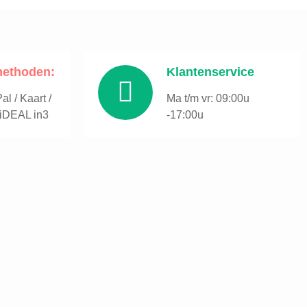
methoden:
Klantenservice
l / Kaart /
Ma t/m vr: 09:00u
 iDEAL in3
-17:00u