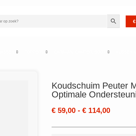
€
RASSEN
TOPPERS
CARAVAN, CAMPER, BOOT
KUSSEN 
Koudschuim Peuter M
Optimale Ondersteun
€
59,00
-
€
114,00