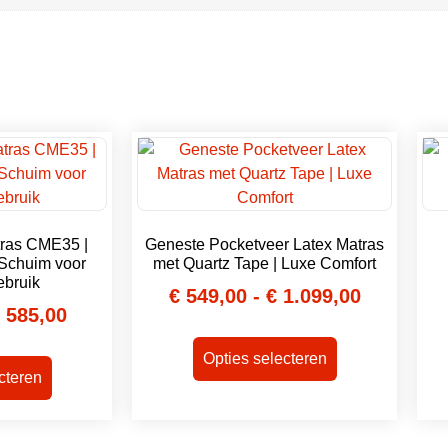
tras CME35 |
Geneste Pocketveer Latex Matras
Schuim voor
met Quartz Tape | Luxe Comfort
ebruik
€
549,00
-
€
1.099,00
585,00
Opties selecteren
cteren