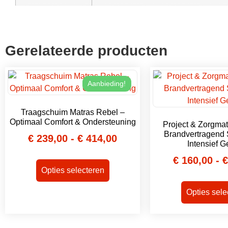
Gerelateerde producten
Aanbieding!
Traagschuim Matras Rebel –
Optimaal Comfort & Ondersteuning
Project & Zorgma
Brandvertragend 
€
239,00
-
€
414,00
Intensief G
€
160,00
-
€
Opties selecteren
Opties sele