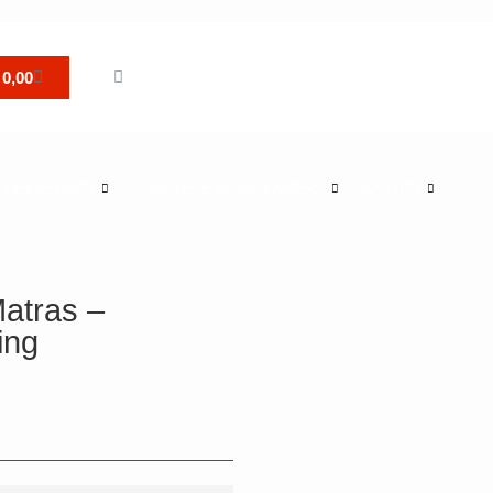
0,00
& DEKBEDDEN
COMPLETE SLAAPKAMERS
KASTEN
atras –
ing