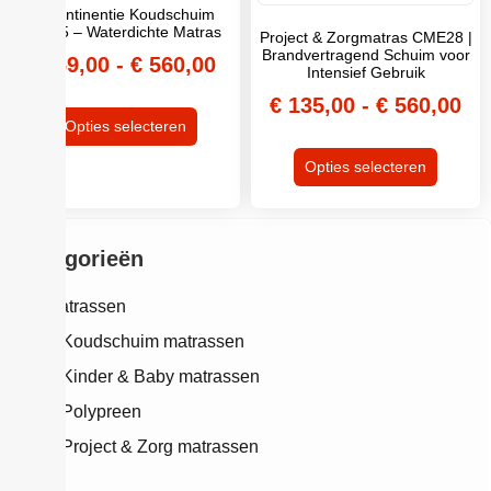
Incontinentie Koudschuim
HR45 – Waterdichte Matras
Project & Zorgmatras CME28 |
Brandvertragend Schuim voor
€
69,00
-
€
560,00
Intensief Gebruik
€
135,00
-
€
560,00
Opties selecteren
Opties selecteren
Categorieën
Matrassen
Koudschuim matrassen
Kinder & Baby matrassen
Polypreen
Project & Zorg matrassen