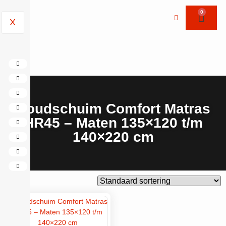
0
X
Koudschuim Comfort Matras
HR45 – Maten 135×120 t/m
140×220 cm