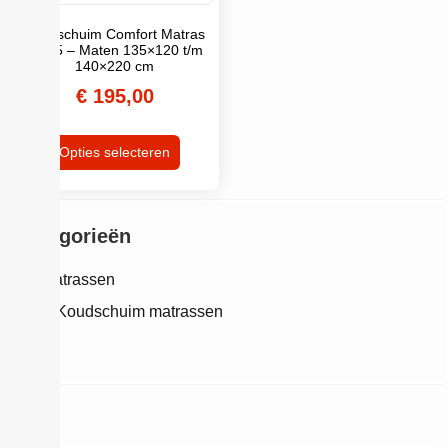
Koudschuim Comfort Matras
HR45 – Maten 135×120 t/m
140×220 cm
€
195,00
Opties selecteren
Categorieën
Matrassen
Koudschuim matrassen