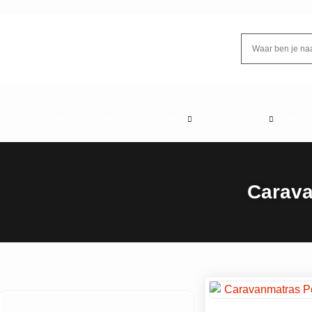
AANBIEDINGEN
BOXSPRINGS
OPBERGBED
MAT
Carava