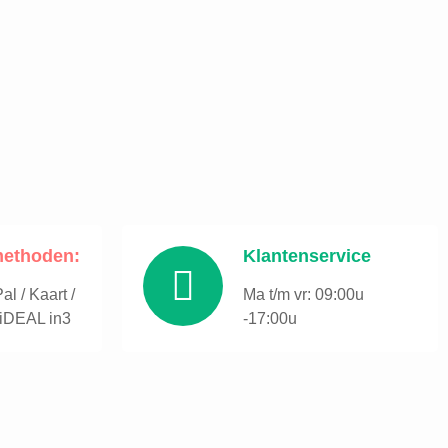
methoden:
Klantenservice
l / Kaart /
Ma t/m vr: 09:00u
 iDEAL in3
-17:00u