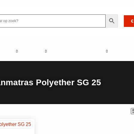
€
RASSEN
TOPPERS
CARAVAN, CAMPER, BOOT
KUSSEN 
nmatras Polyether SG 25